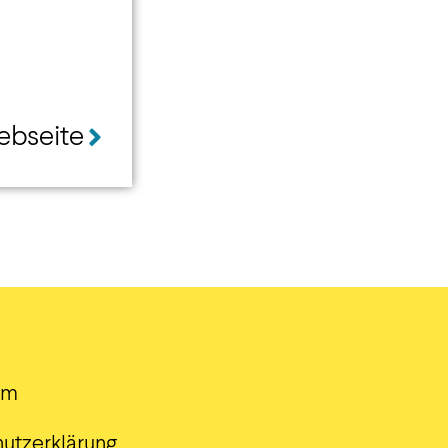
ebseite
um
utzerklärung